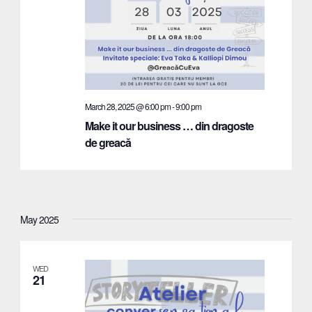
March 28, 2025 @ 6:00 pm
-
9:00 pm
Make it our business … din dragoste
de greacă
May 2025
WED
21