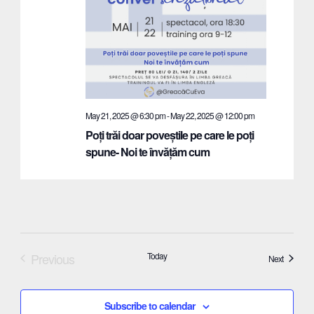
May 21, 2025 @ 6:30 pm
-
May 22, 2025 @ 12:00 pm
Poți trăi doar poveștile pe care le poți
spune- Noi te învățăm cum
Previous
Today
Events
Next
Events
Subscribe to calendar