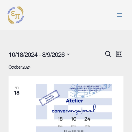
Skip
to
content
Main
Menu
Events
Even
10/18/2024
 - 
8/9/2026
Search
List
Search
View
Select
October 2024
and
date.
Navi
Views
Navigat
FRI
18